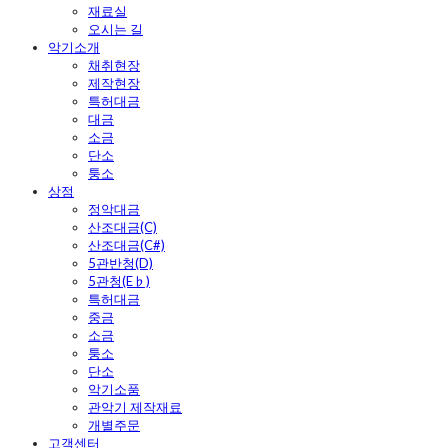
재료실
오시는 길
악기소개
채취현장
제작현장
특허대금
대금
소금
단소
퉁소
상점
정악대금
산조대금(C)
산조대금(C#)
5관반청(D)
5관청(E♭)
특허대금
중금
소금
퉁소
단소
악기소품
관악기 제작재료
개별주문
고객센터