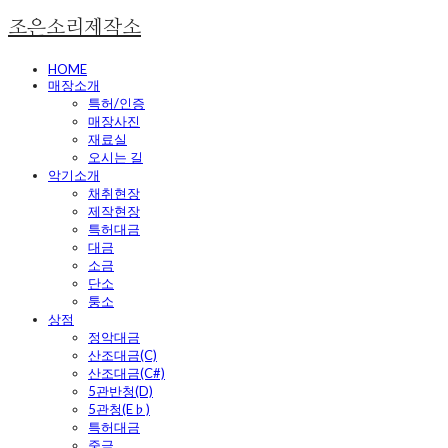
조은소리제작소
HOME
매장소개
특허/인증
매장사진
재료실
오시는 길
악기소개
채취현장
제작현장
특허대금
대금
소금
단소
퉁소
상점
정악대금
산조대금(C)
산조대금(C#)
5관반청(D)
5관청(E♭)
특허대금
중금