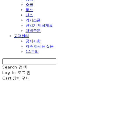
소금
퉁소
단소
악기소품
관악기 제작재료
개별주문
고객센터
공지사항
자주 하시는 질문
1:1문의
Search
검색
Log In
로그인
Cart
장바구니