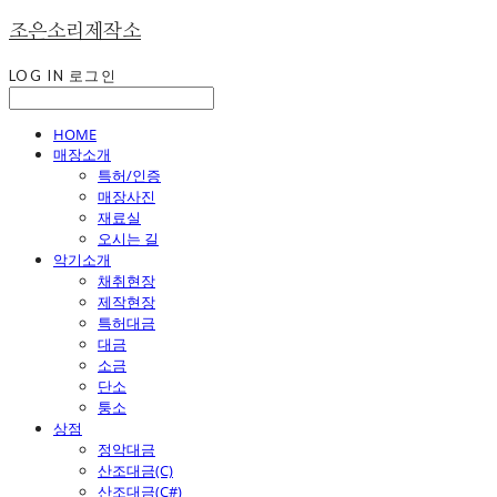
조은소리제작소
LOG IN
로그인
HOME
매장소개
특허/인증
매장사진
재료실
오시는 길
악기소개
채취현장
제작현장
특허대금
대금
소금
단소
퉁소
상점
정악대금
산조대금(C)
산조대금(C#)