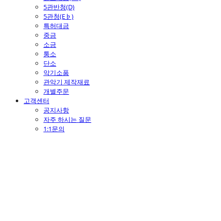
5관반청(D)
5관청(E♭)
특허대금
중금
소금
퉁소
단소
악기소품
관악기 제작재료
개별주문
고객센터
공지사항
자주 하시는 질문
1:1문의