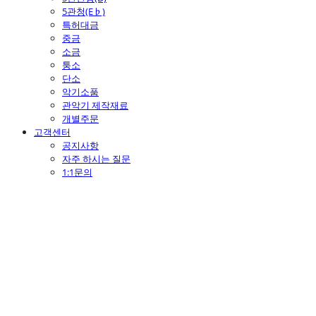
5관청(E♭)
특허대금
중금
소금
퉁소
단소
악기소품
관악기 제작재료
개별주문
고객센터
공지사항
자주 하시는 질문
1:1문의