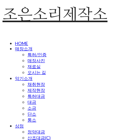
조은소리제작소
HOME
매장소개
특허/인증
매장사진
재료실
오시는 길
악기소개
채취현장
제작현장
특허대금
대금
소금
단소
퉁소
상점
정악대금
산조대금(C)