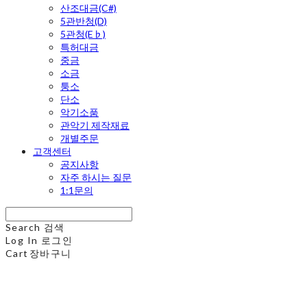
산조대금(C#)
5관반청(D)
5관청(E♭)
특허대금
중금
소금
퉁소
단소
악기소품
관악기 제작재료
개별주문
고객센터
공지사항
자주 하시는 질문
1:1문의
Search
검색
Log In
로그인
Cart
장바구니