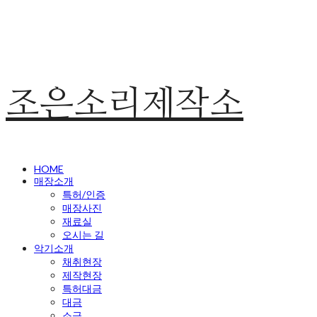
조은소리제작소
HOME
매장소개
특허/인증
매장사진
재료실
오시는 길
악기소개
채취현장
제작현장
특허대금
대금
소금