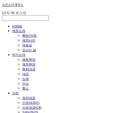
조은소리제작소
LOG IN
로그인
HOME
매장소개
특허/인증
매장사진
재료실
오시는 길
악기소개
채취현장
제작현장
특허대금
대금
소금
단소
퉁소
상점
정악대금
산조대금(C)
산조대금(C#)
5관반청(D)