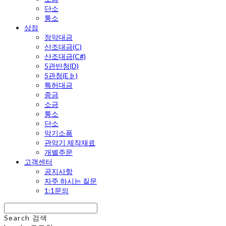
단소
퉁소
상점
정악대금
산조대금(C)
산조대금(C#)
5관반청(D)
5관청(E♭)
특허대금
중금
소금
퉁소
단소
악기소품
관악기 제작재료
개별주문
고객센터
공지사항
자주 하시는 질문
1:1문의
Search
검색